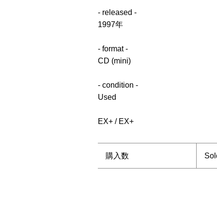
- released -
1997年
- format -
CD (mini)
- condition -
Used
EX+ / EX+
購入数
Sol