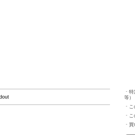
特
dout
等）
こ
こ
買