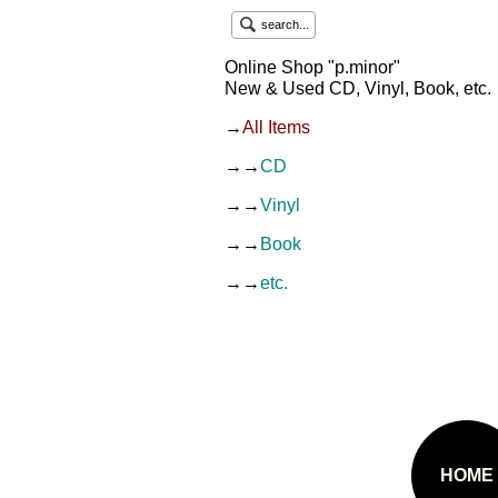
search...
Online Shop "p.minor"
New & Used CD, Vinyl, Book, etc.
→
All Items
→→
CD
→→
Vinyl
→→
Book
→→
etc.
HOME