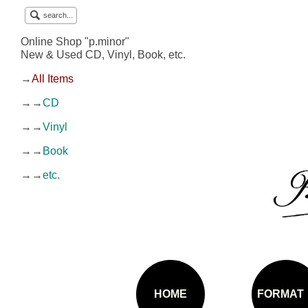
search...
Online Shop "p.minor"
New & Used CD, Vinyl, Book, etc.
→
All Items
→→
CD
→→
Vinyl
→→
Book
→→
etc.
HOME
FORMAT