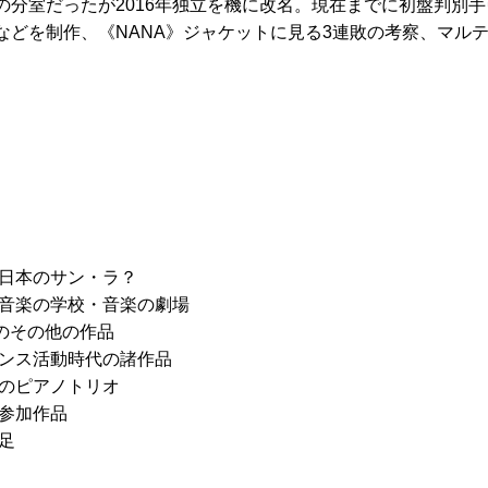
室だったが2016年独立を機に改名。現在までに初盤判別手引書（
などを制作、《NANA》ジャケットに見る3連敗の考察、マル
ち日本のサン・ラ？
！ 音楽の学校・音楽の劇場
ちのその他の作品
ランス活動時代の諸作品
彦のピアノトリオ
の参加作品
補足