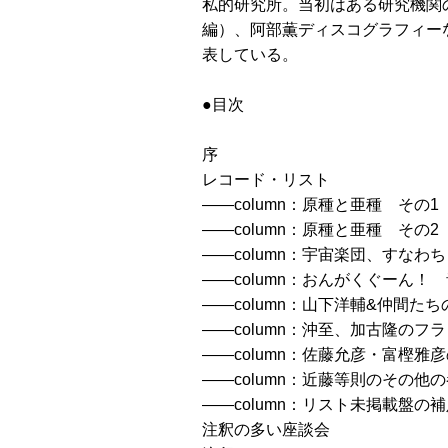
私的研究所。当初はある研究機関の分
編）、阿部薫ディスコグラフィー
表している。
●目次
序
レコード・リスト
――column：原種と亜種 その1
――column：原種と亜種 その2
――column：宇宙楽団、すなわ
――column：おんがくぐーん
――column：山下洋輔&仲間た
――column：沖至、加古隆のフ
――column：佐藤允彦・富樫雅
――column：近藤等則のその他
――column：リスト未掲載盤の
注釈の多い座談会