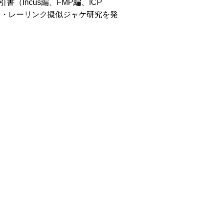
Incus編、FMP編、ICP
テ・レーリンク擬似ジャケ研究を発