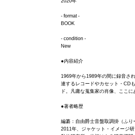
2020年
- format -
BOOK
- condition -
New
●内容紹介
1969年から1989年の間に録
連するレコードやカセット・CD
ド。凡庸な蒐集家の肖像、ここに
●著者略歴
編纂：自由爵士音盤取調掛（ふり
2011年、ジャケット・イメー