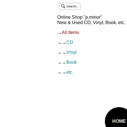
search...
Online Shop "p.minor"
New & Used CD, Vinyl, Book, etc.
→
All Items
→→
CD
→→
Vinyl
→→
Book
→→
etc.
HOME