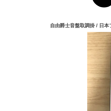
自由爵士音盤取調掛 / 日