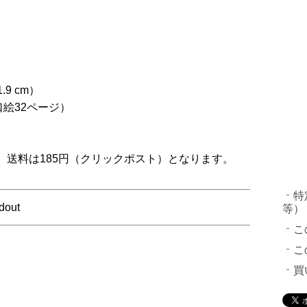
.9 cm）
口絵32ページ）
、送料は185円（クリックポスト）となります。
特
dout
等）
こ
こ
買