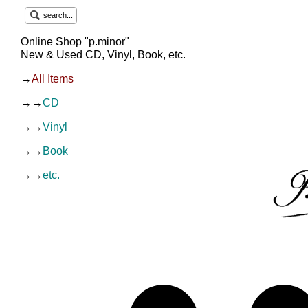
search...
Online Shop "p.minor"
New & Used CD, Vinyl, Book, etc.
→
All Items
→→
CD
→→
Vinyl
→→
Book
→→
etc.