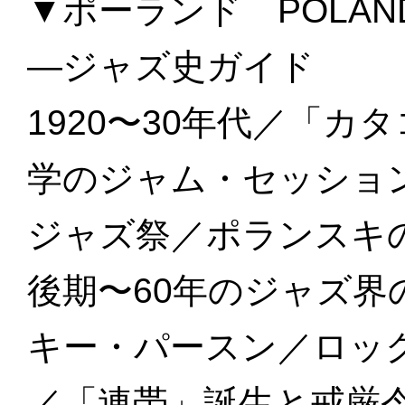
▼ポーランド POLAN
—ジャズ史ガイド
1920〜30年代／「
学のジャム・セッション
ジャズ祭／ポランスキ
後期〜60年のジャズ界の
キー・パースン／ロッ
／「連帯」誕生と戒厳