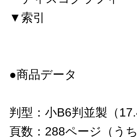
▼索引
●商品データ
判型：小B6判並製（17.4 x 
頁数：288ページ（う