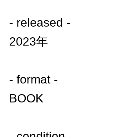
- released -
2023年
- format -
BOOK
- condition -