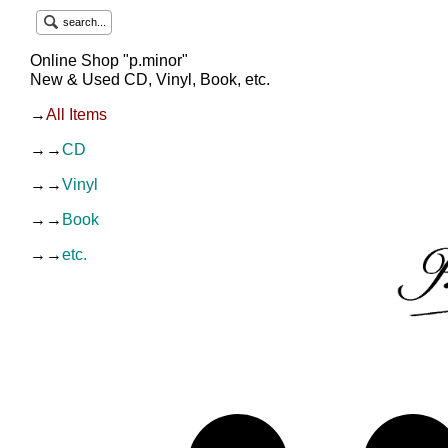
search...
Online Shop "p.minor"
New & Used CD, Vinyl, Book, etc.
→
All Items
→→
CD
→→
Vinyl
→→
Book
→→
etc.