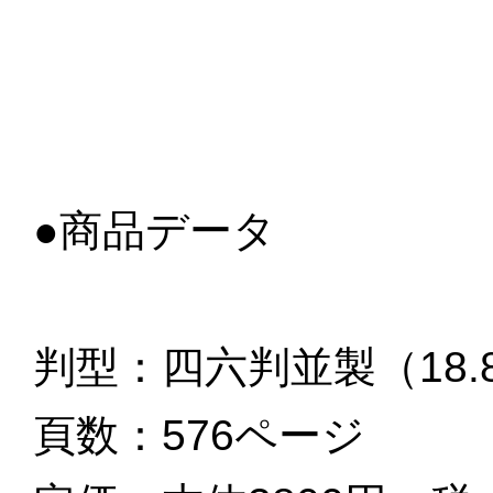
●商品データ
判型：四六判並製（18.8 x 
頁数：576ページ