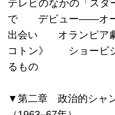
テレビのなかの「スタ
で デビュー――オー
出会い オランピア
コトン》 ショービジ
るもの
▼第二章 政治的シャ
（1963–67年）