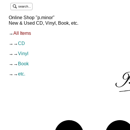
search...
Online Shop "p.minor"
New & Used CD, Vinyl, Book, etc.
→
All Items
→→
CD
→→
Vinyl
→→
Book
→→
etc.