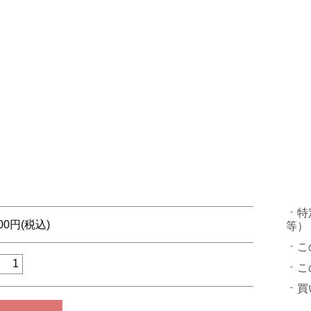
特
500円(税込)
等）
こ
こ
買