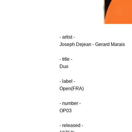
- artist -
Joseph Dejean - Gerard Marais
- title -
Duo
- label -
Open(FRA)
- number -
OP03
- released -