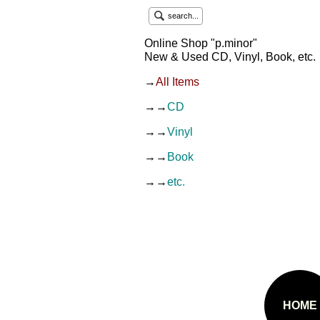
search...
Online Shop "p.minor"
New & Used CD, Vinyl, Book, etc.
→
All Items
→→
CD
→→
Vinyl
→→
Book
→→
etc.
HOME