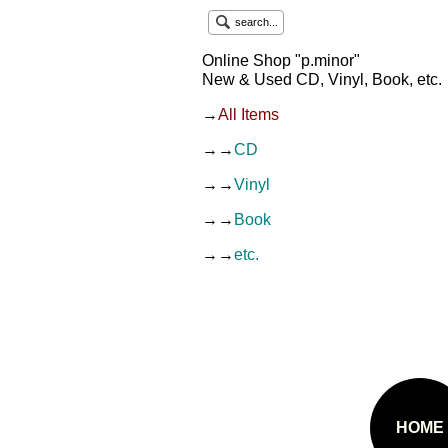
search...
Online Shop "p.minor"
New & Used CD, Vinyl, Book, etc.
→
All Items
→→
CD
→→
Vinyl
→→
Book
→→
etc.
HOME