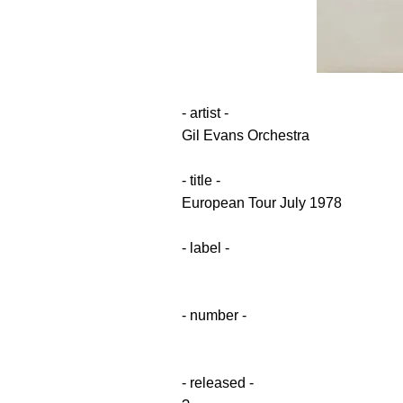
- artist -
Gil Evans Orchestra
- title -
European Tour July 1978
- label -
- number -
- released -