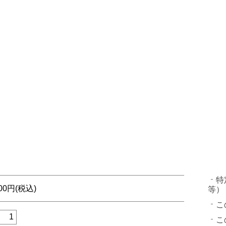
特
000円(税込)
等）
こ
こ