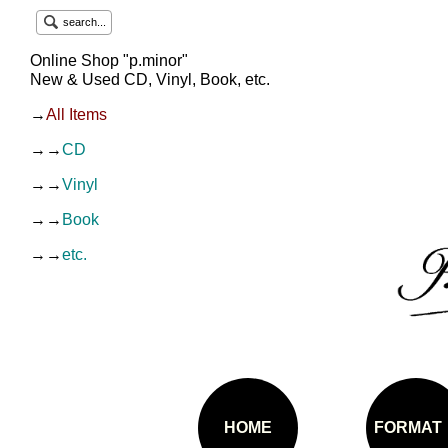
search...
Online Shop "p.minor"
New & Used CD, Vinyl, Book, etc.
→
All Items
→→
CD
→→
Vinyl
→→
Book
→→
etc.
HOME
FORMAT