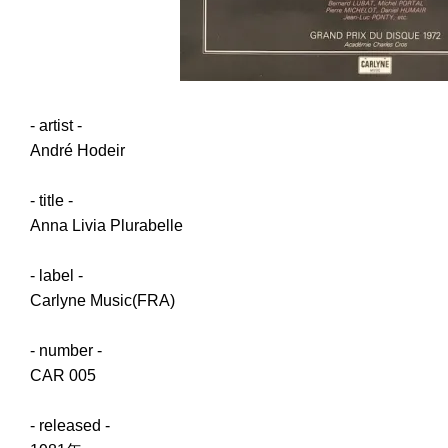
- artist -
André Hodeir
- title -
Anna Livia Plurabelle
- label -
Carlyne Music(FRA)
- number -
CAR 005
- released -