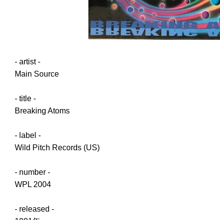
- artist -
Main Source
- title -
Breaking Atoms
- label -
Wild Pitch Records (US)
- number -
WPL 2004
- released -