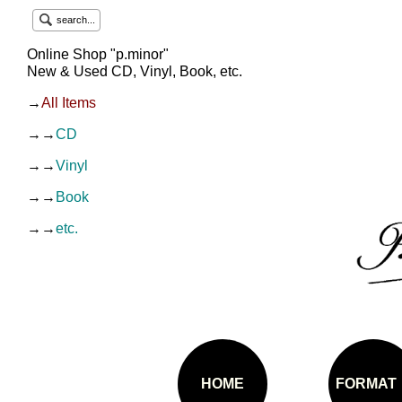
search...
Online Shop "p.minor"
New & Used CD, Vinyl, Book, etc.
→
All Items
→→
CD
→→
Vinyl
→→
Book
→→
etc.
HOME
FORMAT