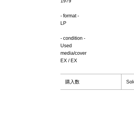
1979
- format -
LP
- condition -
Used
media/cover
EX / EX
購入数
Sol