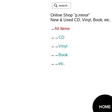
search...
Online Shop "p.minor"
New & Used CD, Vinyl, Book, etc.
→
All Items
→→
CD
→→
Vinyl
→→
Book
→→
etc.
HOME