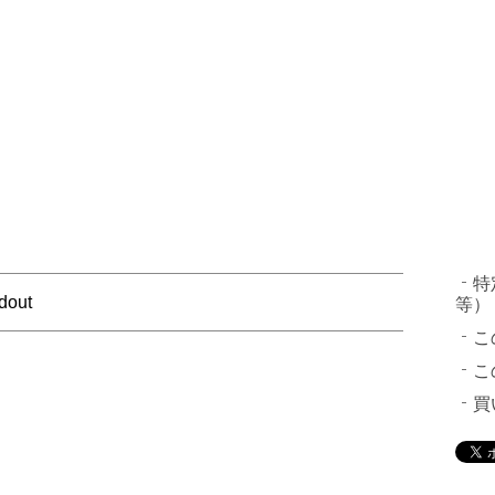
特
dout
等）
こ
こ
買