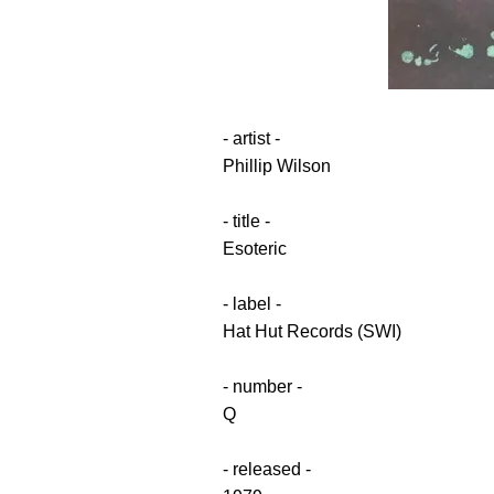
- artist -
Phillip Wilson
- title -
Esoteric
- label -
Hat Hut Records (SWI)
- number -
Q
- released -