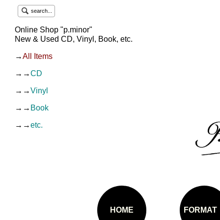
search...
Online Shop "p.minor"
New & Used CD, Vinyl, Book, etc.
→
All Items
→→
CD
→→
Vinyl
→→
Book
→→
etc.
HOME
FORMAT