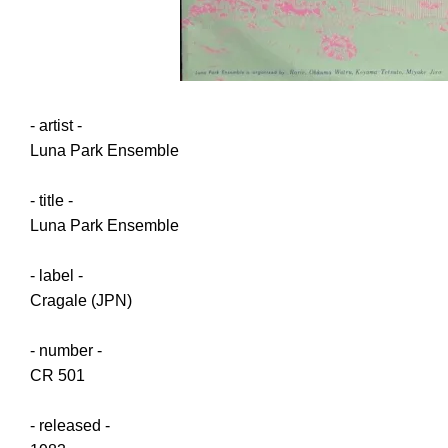
- artist -
Luna Park Ensemble
- title -
Luna Park Ensemble
- label -
Cragale (JPN)
- number -
CR 501
- released -