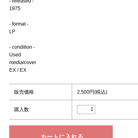
- released -
1975
- format -
LP
- condition -
Used
media/cover
EX / EX
販売価格
2,500円(税込)
購入数