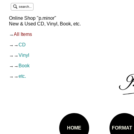
search...
Online Shop "p.minor"
New & Used CD, Vinyl, Book, etc.
→
All Items
→→
CD
→→
Vinyl
→→
Book
→→
etc.
HOME
FORMAT