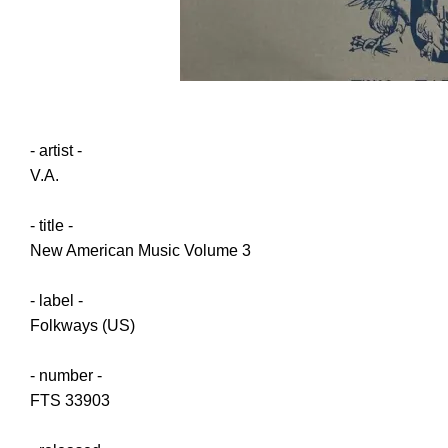
- artist -
V.A.
- title -
New American Music Volume 3
- label -
Folkways (US)
- number -
FTS 33903